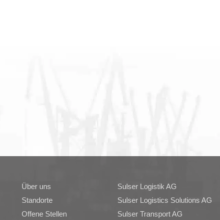
Über uns
Sulser Logistik AG
Standorte
Sulser Logistics Solutions AG
Offene Stellen
Sulser Transport AG