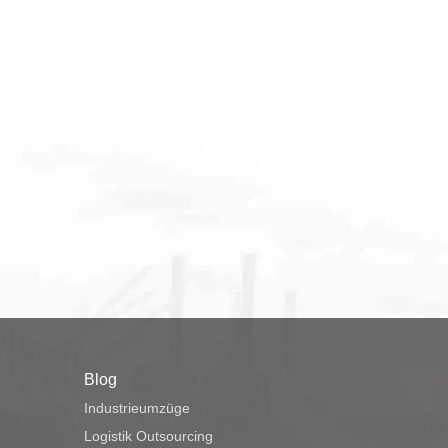
Blog
Industrieumzüge
Logistik Outsourcing