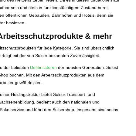
tand des Herzens Leben retten. Da es in diesen Situationen auf
dbar sein und stets in funktionstüchtigem Zustand bereit
len öffentlichen Gebäuden, Bahnhöfen und Hotels, denn sie
ter bewiesen.
 Arbeitsschutzprodukte & mehr
tsschutzprodukten für jede Kategorie. Sie sind übersichtlich
rfolgt mit der von Sulser bekannten Zuverlässigkeit.
e der beliebten
Defibrillatoren
der neusten Generation. Selbst
Shop buchen. Mit den Arbeitsschutzprodukten aus dem
arbeiter gewährleisten.
iner Holdingstruktur bietet Sulser Transport- und
Erwachsenenbildung, bedient auch den nationalen und
e Paketservice und führt den Sulsershop. Insgesamt sind sechs